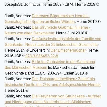
Joseph/St. Bonifatius
Herne 1862 - 1874, Herne 2019 ©
Janik, Andreas:
Die ersten Bürgermeister Hernes -
Genealogische Spuren amtlicher Würden
, Herne 2019 ©
Janik, Andreas:
Das Strünkede Grabmal in Herne -
Neues von alten Denkmälern
, Herne Juni 2018 ©
Janik, Andreas:
Die Aufschwörungstafeln der Familie von
Strünkede -
Neues aus der Strünkedischen Geschichte
,
Herne 2014 © Erweitert in:
Der Emscherbrücher
, Herne
2016,
ISBN
978-3-936452-22-8
Janik, Andreas:
Eickeler Grabsteine in der Sammlung
des Märkischen Museum
In: Märkisches Jahrbuch für
Geschichte Band 113, S. 283-294, Essen 2013 ©
Janik, Andreas:
Die „Duisburger Intelligenz Zettel“ als
historische Quelle der Orts- und Adelsgeschichte Hernes
,
Herne 2011 ©
Janik, Andreas:
Die Freyherren von Strünckede - Aufstieg
und Niedergang eines Niederrheinisch-Märkischen