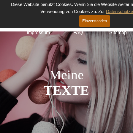
Direkt zum Seiteninhalt
Diese Website benutzt Cookies. Wenn Sie die Website weiter 
Menü überspringen
Verwendung von Cookies zu. Zur
Datenschutze
Menü überspr
Einverstanden
Startseite
Sie wünschen
Über uns
▼
Der Chef hat Lust auf ...
Impressum
FAQ
Sitemap
▼
Meine
TEXTE