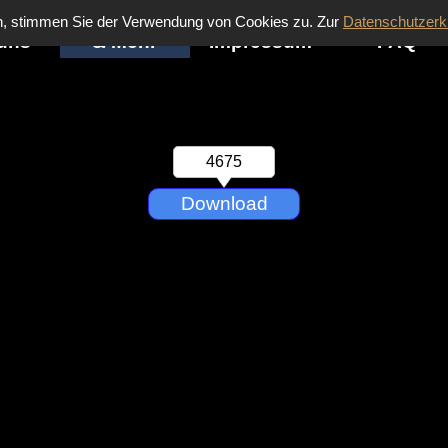
en, stimmen Sie der Verwendung von Cookies zu. Zur
Datenschutzerk
Menü überspringen
uns
& Mehr
Impressum
FAQ
▼
▼
▼
4675
Download